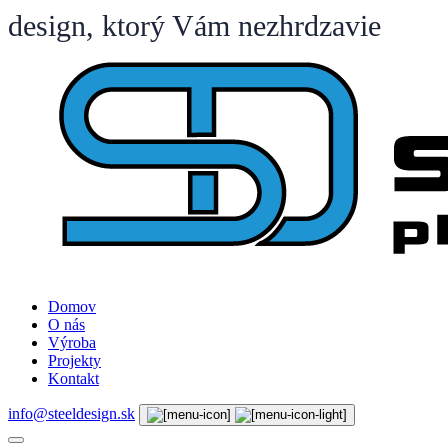
design, ktorý Vám nezhrdzavie
Domov
O nás
Výroba
Projekty
Kontakt
info@steeldesign.sk